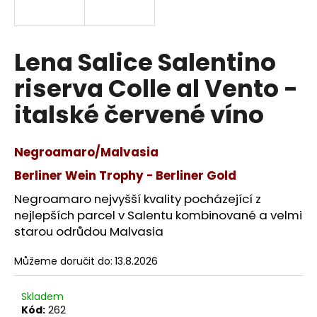
a
j
í
Lena Salice Salentino
t
riserva Colle al Vento -
?
italské červené víno
Negroamaro/Malvasia
HLEDAT
Berliner Wein Trophy - Berliner Gold
Negroamaro nejvyšší kvality pocházející z
nejlepších parcel v Salentu kombinované a velmi
D
starou odrůdou Malvasia
o
p
Můžeme doručit do:
13.8.2026
o
r
Skladem
u
Kód:
262