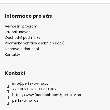
v
Z
l
á
á
Informace pro vás
d
p
a
a
Věrnostní program
c
t
Jak nakupovat
í
í
Obchodní podmínky
p
Podmínky ochrany osobních údajů
r
Doprava a doručení
v
Kontakty
k
y
v
ý
Kontakt
p
i
info
@
perfekt-vino.cz
s
777 062 682, 603 230 087
u
https://www.facebook.com/perfektvino
perfektvino_cz