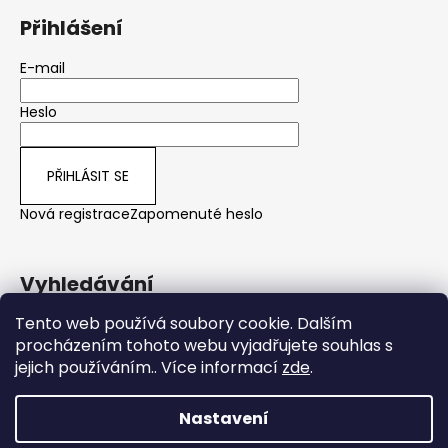
Přihlášení
E-mail
Heslo
PŘIHLÁSIT SE
Nová registrace
Zapomenuté heslo
Vyhledávání
Tento web používá soubory cookie. Dalším
procházením tohoto webu vyjadřujete souhlas s
HLEDAT
jejich používáním.. Více informací
zde
.
Nastavení
Vytvořil Shoptet
Vážení zákazníci, v týdnu od 10.8 do 14.8.2026 čerpáme