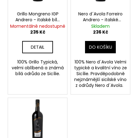
d
r
a
u
o
j
Grillo Mongreno IGP
Nero d´Avola Forreiro
k
Andrero - italské bílé
Andrero - italské
d
í
suché víno
červené suché víno
Momentálně nedostupné
Skladem
t
u
t
235 Kč
236 Kč
ů
k
?
t
DETAIL
DO KOŠÍKU
ů
100% Grillo Typická,
100% Nero d´Avola Velmi
velmi oblíbená a známá
typické a kvalitní víno ze
HLEDAT
bílá odrůda ze Sicílie.
Sicílie. Pravděpodobně
nejznámější sicilské víno
z odrůdy Nero d´Avola.
D
o
p
o
r
u