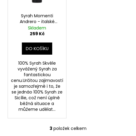
č
u
j
Syrah Momenti
e
Andrero - italské
m
červené suché víno
Skladem
e
259 Kč
DO KOŠÍKU
MUSARDISES
DOMAINE
LES
100% Syrah Skvěle
GRANDES
vyvážený Syrah za
COSTES
fantastickou
-
cenu.Určitou zajimavostí
FRANCOUZSKÉ
je samozřejmě i to, že
ČERVENÉ
se jednáo 100% Syrah ze
SUCHÉ
Sicílie, což není úplně
VÍNO
běžná situace a
455
můžeme udělat...
Kč
3
položek celkem
O