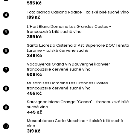
595 Kč
Toto bianco Cascina Radice - italské bílé suché víno
189 Kč
L´Hort Blanc Domaine Les Grandes Costes -
francouzské bílé suché víno
399 Kč
Santa Lucrezia Cisterna d´Asti Superiore DOC Tenuta
Larame - italské červené suché
349 Kč
Vacquyeras Grand Vin Dauvergne/Ranvier -
francouzské červené suché víno
609 Kč
Musardises Domaine Les Grandes Costes -
francouzské červené suché víno
455 Kč
Sauvignon blanc Orange "Casca" - francouzské bílé
suché víno
445 Kč
Moscabianca Corte Moschina - italské bílé suché
víno
319 Kč