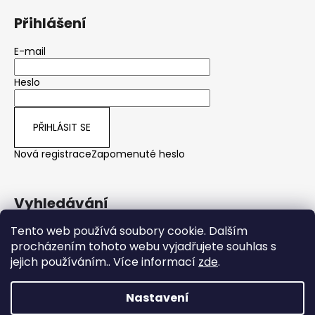
Přihlášení
E-mail
Heslo
PŘIHLÁSIT SE
Nová registrace
Zapomenuté heslo
Vyhledávání
Tento web používá soubory cookie. Dalším
procházením tohoto webu vyjadřujete souhlas s
HLEDAT
jejich používáním.. Více informací
zde
.
Nastavení
Vytvořil Shoptet
Vážení zákazníci, v týdnu od 10.8 do 14.8.2026 čerpáme