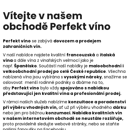
Vítejte v našem
obchodě Perfekt víno
Perfekt víno
se zabývá
dovozem a prodejem
zahraničních vín.
V naší nabídce najdete kvalitní
francouzská
a
italská
vína
a dále vína z vinařských velmocí jako je
např.
Španělsko
. Součástí naší nabídky je
maloobchodní i
velkoobchodní prodej po celé České republice
. Všechna
nabízená vína jsou vybírána s
vysokými nároky
, snažíme se
oslovovat menší rodinné podniky a dbáme na to,
aby
Perfekt vino
bylo vždy
spojováno s nabídkou
představující jen kvalitní vína a profesionální prodej.
V rámci našich služeb nabízíme
konzultace a poradenství
při výběru vhodných vín,
ať už při výběru vhodného
dárku
nebo jen pro běžnou
konzumaci. Nabídka kvalitních vín
v našem internetovém obchodě se neustále rozšiřuje,
proto pravidelně sledujte webové stránky, nebo se staňte
našimi fanoušky na
Facebooku
.