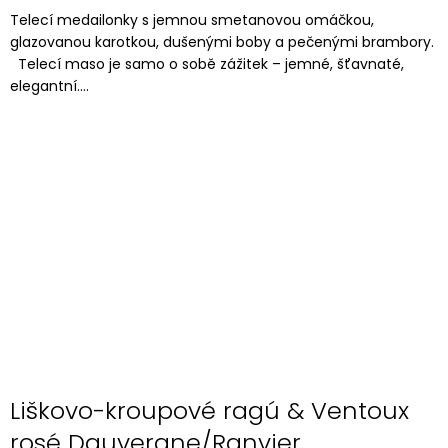
Telecí medailonky s jemnou smetanovou omáčkou,
glazovanou karotkou, dušenými boby a pečenými brambory.
Telecí maso je samo o sobě zážitek – jemné, šťavnaté,
elegantní....
Liškovo-kroupové ragú & Ventoux
rosé Dauvergne/Ranvier