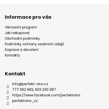
Z
á
Informace pro vás
p
a
Věrnostní program
t
Jak nakupovat
í
Obchodní podmínky
Podmínky ochrany osobních údajů
Doprava a doručení
Kontakty
Kontakt
info
@
perfekt-vino.cz
777 062 682, 603 230 087
https://www.facebook.com/perfektvino
perfektvino_cz