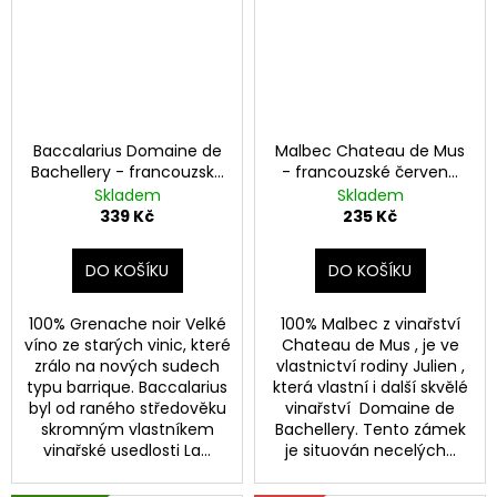
Baccalarius Domaine de
Malbec Chateau de Mus
Bachellery - francouzské
- francouzské červené
červené suché víno
suché víno
Skladem
Skladem
339 Kč
235 Kč
DO KOŠÍKU
DO KOŠÍKU
100% Grenache noir Velké
100% Malbec z vinařství
víno ze starých vinic, které
Chateau de Mus , je ve
zrálo na nových sudech
vlastnictví rodiny Julien ,
typu barrique. Baccalarius
která vlastní i další skvělé
byl od raného středověku
vinařství Domaine de
skromným vlastníkem
Bachellery. Tento zámek
vinařské usedlosti La...
je situován necelých...