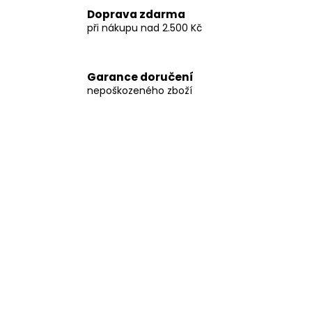
e
a
Doprava zdarma
m
při nákupu nad 2.500 Kč
j
í
o
t
Garance doručení
b
?
nepoškozeného zboží
c
h
o
HLEDAT
d
ě
D
P
o
p
e
o
r
r
u