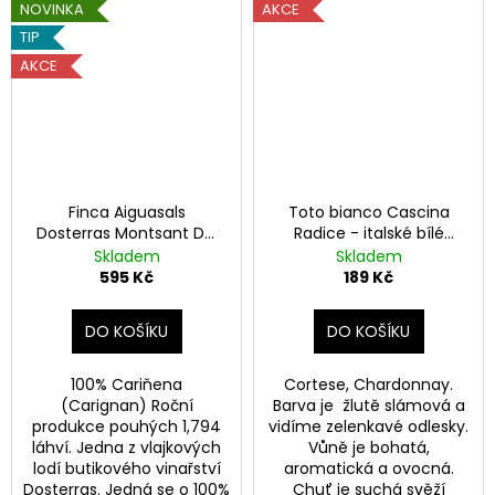
NOVINKA
AKCE
TIP
AKCE
Finca Aiguasals
Toto bianco Cascina
Dosterras Montsant DO
Radice - italské bílé
- španělské červené
suché víno
Skladem
Skladem
suché víno
595 Kč
189 Kč
DO KOŠÍKU
DO KOŠÍKU
100% Cariňena
Cortese, Chardonnay.
(Carignan) Roční
Barva je žlutě slámová a
produkce pouhých 1,794
vidíme zelenkavé odlesky.
láhví. Jedna z vlajkových
Vůně je bohatá,
lodí butikového vinařství
aromatická a ovocná.
Dosterras. Jedná se o 100%
Chuť je suchá svěží