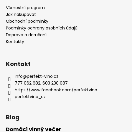
a
Věrnostní program
t
Jak nakupovat
í
Obchodní podmínky
Podmínky ochrany osobních údajů
Doprava a doručení
Kontakty
Kontakt
info
@
perfekt-vino.cz
777 062 682, 603 230 087
https://www.facebook.com/perfektvino
perfektvino_cz
Blog
Domácí vinný večer