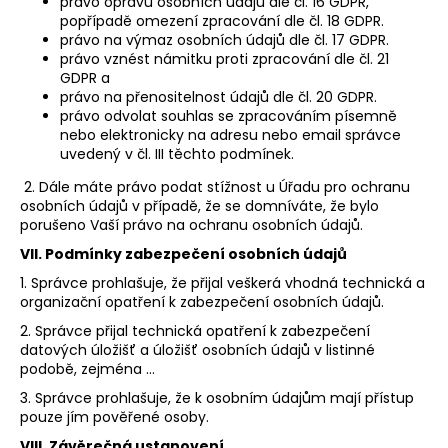
právo opravu osobních údajů dle čl. 16 GDPR,
popřípadě omezení zpracování dle čl. 18 GDPR.
právo na výmaz osobních údajů dle čl. 17 GDPR.
právo vznést námitku proti zpracování dle čl. 21
GDPR a
právo na přenositelnost údajů dle čl. 20 GDPR.
právo odvolat souhlas se zpracováním písemně
nebo elektronicky na adresu nebo email správce
uvedený v čl. III těchto podmínek.
2. Dále máte právo podat stížnost u Úřadu pro ochranu
osobních údajů v případě, že se domníváte, že bylo
porušeno Vaší právo na ochranu osobních údajů.
VII.
Podmínky zabezpečení osobních údajů
1. Správce prohlašuje, že přijal veškerá vhodná technická a
organizační opatření k zabezpečení osobních údajů.
2. Správce přijal technická opatření k zabezpečení
datových úložišť a úložišť osobních údajů v listinné
podobě, zejména …
3. Správce prohlašuje, že k osobním údajům mají přístup
pouze jím pověřené osoby.
VIII.
Závěrečná ustanovení