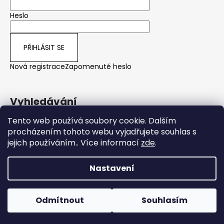
Heslo
PŘIHLÁSIT SE
Nová registrace
Zapomenuté heslo
Vyhledávání
Tento web používá soubory cookie. Dalším
procházením tohoto webu vyjadřujete souhlas s
HLEDAT
jejich používáním.. Více informací
zde
.
Nastavení
Vytvořil Shoptet
Copyright 2026
Perfekt-víno.cz
. Všechna práva
Odmítnout
Souhlasím
vyhrazena.