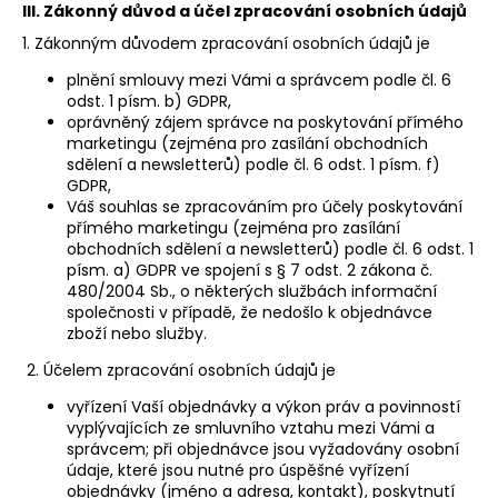
č
III.
Zákonný důvod a účel zpracování osobních údajů
u
1. Zákonným důvodem zpracování osobních údajů je
j
e
plnění smlouvy mezi Vámi a správcem podle čl. 6
m
odst. 1 písm. b) GDPR,
e
oprávněný zájem správce na poskytování přímého
marketingu (zejména pro zasílání obchodních
sdělení a newsletterů) podle čl. 6 odst. 1 písm. f)
GDPR,
SAUVIGNON
Váš souhlas se zpracováním pro účely poskytování
BLANC
ORANGE
přímého marketingu (zejména pro zasílání
"CASCA"
obchodních sdělení a newsletterů) podle čl. 6 odst. 1
-
písm. a) GDPR ve spojení s § 7 odst. 2 zákona č.
FRANCOUZSKÉ
480/2004 Sb., o některých službách informační
BÍLÉ
společnosti v případě, že nedošlo k objednávce
SUCHÉ
zboží nebo služby.
VÍNO
2. Účelem zpracování osobních údajů je
445
Kč
vyřízení Vaší objednávky a výkon práv a povinností
vyplývajících ze smluvního vztahu mezi Vámi a
správcem; při objednávce jsou vyžadovány osobní
údaje, které jsou nutné pro úspěšné vyřízení
objednávky (jméno a adresa, kontakt), poskytnutí