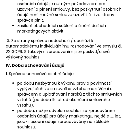
osobních údajů je nutným požadavkem pro
uzavření a plnění smlouvy, bez poskytnutí osobních
údajů není možné smlouvu uzavřít či jí ze strany
správce plnit,
zasílání obchodních sdělení a činění dalších
marketingových aktivit.
3. Ze strany správce nedochází / dochází k
automatickému individuálnímu rozhodování ve smyslu čl.
22 GDPR. S takovým zpracováním jste poskytl/a svůj
výslovný souhlas.
IV.
Doba uchovávání údajů
1. Správce uchovává osobní údaje
po dobu nezbytnou k výkonu práv a povinností
vyplývajících ze smluvního vztahu mezi Vámi a
správcem a uplatňování nároků z těchto smluvních
vztahů (po dobu 15 let od ukončení smluvního
vztahu).
po dobu, než je odvolán souhlas se zpracováním
osobních údajů pro účely marketingu, nejdéle …. let,
jsou-li osobní údaje zpracovávány na základě
souhlasu.