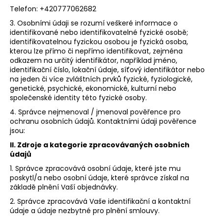
Telefon: +420777062682
a
j
3. Osobními údaji se rozumí veškeré informace o
identifikované nebo identifikovatelné fyzické osobě;
í
identifikovatelnou fyzickou osobou je fyzická osoba,
t
kterou lze přímo či nepřímo identifikovat, zejména
odkazem na určitý identifikátor, například jméno,
?
identifikační číslo, lokační údaje, síťový identifikátor nebo
na jeden či více zvláštních prvků fyzické, fyziologické,
genetické, psychické, ekonomické, kulturní nebo
společenské identity této fyzické osoby.
4. Správce nejmenoval / jmenoval pověřence pro
HLEDAT
ochranu osobních údajů. Kontaktními údaji pověřence
jsou:
II.
Zdroje a kategorie zpracovávaných osobních
údajů
D
o
1. Správce zpracovává osobní údaje, které jste mu
p
poskytl/a nebo osobní údaje, které správce získal na
základě plnění Vaší objednávky.
o
r
2. Správce zpracovává Vaše identifikační a kontaktní
u
údaje a údaje nezbytné pro plnění smlouvy.