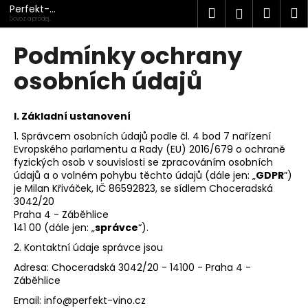
K
Přejít
Perfekt-
Hledat
Náku
M
Přihlášen
na
víno.cz
o
Dovoz a prodej
kvalitních vín
obsah
Zpět
Zpět
košík
š
Podmínky ochrany
í
C
osobních údajů
k
o
p
I.
Základní ustanovení
o
1. Správcem osobních údajů podle čl. 4 bod 7 nařízení
t
Evropského parlamentu a Rady (EU) 2016/679 o ochraně
ř
fyzických osob v souvislosti se zpracováním osobních
údajů a o volném pohybu těchto údajů (dále jen: „
GDPR
”)
e
je Milan Křiváček, IČ 86592823, se sídlem Choceradská
b
3042/20
u
Praha 4 - Záběhlice
141 00 (dále jen: „
správce
“).
j
2. Kontaktní údaje správce jsou
e
Adresa: Choceradská 3042/20 - 14100 - Praha 4 -
t
Záběhlice
e
Email: info@perfekt-vino.cz
n