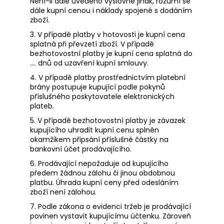
Není-li dále uvedeno výslovně jinak, rozumí se
dále kupní cenou i náklady spojené s dodáním
zboží.
3. V případě platby v hotovosti je kupní cena
splatná při převzetí zboží. V případě
bezhotovostní platby je kupní cena splatná do
…. dnů od uzavření kupní smlouvy.
4. V případě platby prostřednictvím platební
brány postupuje kupující podle pokynů
příslušného poskytovatele elektronických
plateb.
5. V případě bezhotovostní platby je závazek
kupujícího uhradit kupní cenu splněn
okamžikem připsání příslušné částky na
bankovní účet prodávajícího.
6. Prodávající nepožaduje od kupujícího
předem žádnou zálohu či jinou obdobnou
platbu. Úhrada kupní ceny před odesláním
zboží není zálohou.
7. Podle zákona o evidenci tržeb je prodávající
povinen vystavit kupujícímu účtenku. Zároveň