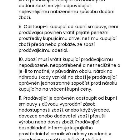
dodání zboží ve výši odpovídající
nejlevnějšímu nabízenému způsobu dodání
zboží.
9. Odstoupí-li kupující od kupní smlouvy, není
prodávající povinen vrátit přijaté peněžní
prostředky kupujícímu dříve, než mu kupující
zboží předá nebo prokáže, že zboží
prodávajícímu odeslal.
10. Zboží musí vrátit kupující prodávajícímu
nepoškozené, neopotřebené a neznečištěné a
je-li to možné, v původním obalu. Nárok na
náhradu škody vzniklé na zboží je prodávající
oprávněn jednostranně započíst proti nároku
kupujícího na vrácení kupní ceny.
11. Prodávající je oprávněn odstoupit od kupní
smlouvy z důvodu vyprodání zásob,
nedostupnosti zboží, anebo když výrobce,
dovozce anebo dodavatel zboží přerušil
výrobu nebo dovoz zboží. Prodávající
bezodkladně informuje kupujícího
prostřednictví emailové adresy uvedené v
objednávce a vrátí ve lhůtě 14 dnů od