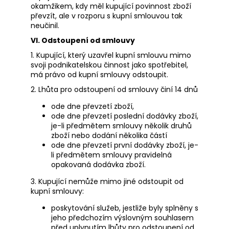
okamžikem, kdy měl kupující povinnost zboží
převzít, ale v rozporu s kupní smlouvou tak
neučinil.
VI. Odstoupení od smlouvy
1. Kupující, který uzavřel kupní smlouvu mimo
svoji podnikatelskou činnost jako spotřebitel,
má právo od kupní smlouvy odstoupit.
2. Lhůta pro odstoupení od smlouvy činí 14 dnů
ode dne převzetí zboží,
ode dne převzetí poslední dodávky zboží,
je-li předmětem smlouvy několik druhů
zboží nebo dodání několika částí
ode dne převzetí první dodávky zboží, je-
li předmětem smlouvy pravidelná
opakovaná dodávka zboží.
3. Kupující nemůže mimo jiné odstoupit od
kupní smlouvy:
poskytování služeb, jestliže byly splněny s
jeho předchozím výslovným souhlasem
před uplynutím lhůty pro odstoupení od