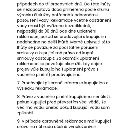
případech do tří pracovních dnů. Do této lhůty
se nezapočítává doba přiměřená podle druhu
výrobku či služby potřebná k odbornému
posouzení vady. Reklamace včetně odstranění
vady musí být vyřízena bezodkladně,
nejpozději do 30 dnů ode dne uplatnění
reklamace, pokud se prodávající s kupujícím
nedohodne na delší lhůtě. Marné uplynutí této
lhůty se považuje za podstatné porušení
smlouvy a kupující má právo od kupní
smlouvy odstoupit. Za okamžik uplatnění
reklamace se považuje okamžik, kdy dojde
projev vůle kupujícího (uplatnění práva z
vadného plnění) prodávajícímu.
7. Prodávající písemně informuje kupujícího o
výsledku reklamace.
8. Právo z vadného plnění kupujícímu nenáleží,
pokud kupující před převzetím věci věděl, že
věc má vadu, anebo pokud kupující vadu sám
způsobil.
9. V případě oprávněné reklamace má kupující
právo na náhradu účelně vynaložených