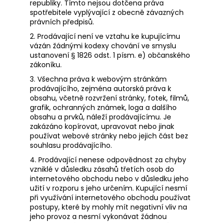
republiky. Tímto nejsou dotčena práva
spotřebitele vyplývající z obecně závazných
právních předpisů.
2. Prodávající není ve vztahu ke kupujícímu
vázán žádnými kodexy chování ve smyslu
ustanovení § 1826 odst. 1 písm. e) občanského
zákoníku.
3. Všechna práva k webovým stránkám
prodávajícího, zejména autorská práva k
obsahu, včetně rozvržení stránky, fotek, filmů,
grafik, ochranných známek, loga a dalšího
obsahu a prvků, náleží prodávajícímu. Je
zakázáno kopírovat, upravovat nebo jinak
používat webové stránky nebo jejich část bez
souhlasu prodávajícího.
4. Prodávající nenese odpovědnost za chyby
vzniklé v důsledku zásahů třetích osob do
internetového obchodu nebo v důsledku jeho
užití v rozporu s jeho určením. Kupující nesmí
při využívání internetového obchodu používat
postupy, které by mohly mít negativní vliv na
jeho provoz a nesmí vykonávat žádnou