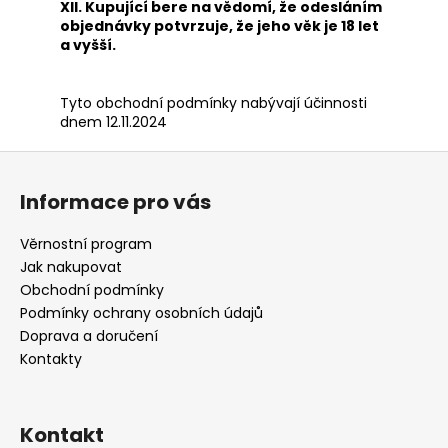
XII. Kupující bere na vědomí, že odesláním
objednávky potvrzuje, že jeho věk je 18 let
a vyšší.
Tyto obchodní podmínky nabývají účinnosti
dnem 12.11.2024
Z
á
Informace pro vás
p
a
Věrnostní program
t
Jak nakupovat
í
Obchodní podmínky
Podmínky ochrany osobních údajů
Doprava a doručení
Kontakty
Kontakt