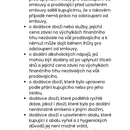
smlouvy a prodávající před uzavřením
smlouvy sdělil kupujícímu, že v takovém
případě nemá právo na odstoupení od
smlouvy,
o dodávce zboží nebo služby, jejichž
cena závisí na výchylkách finančního
trhu nezávisle na vůli prodávajícího a k
němuž může dojít během lhůty pro
odstoupení od smlouvy,
o dodání alkoholických nápojů, jež
mohou být dodány až po uplynutí třiceti
dnů a jejichž cena závisí na výchylkách
finančního trhu nezávislých na vůli
prodávajícího,
o dodávce zboží, které bylo upraveno
podle přání kupujícího nebo pro jeho
osobu,
dodávce zboží, které podléhá rychlé
zkáze, jakož i zboží, které bylo po dodání
nenávratně smíseno s jiným zbožím,
dodávce zboží v uzavřeném obalu, které
kupující z obalu vyňal a z hygienických
důvodů jej není možné vrátit,