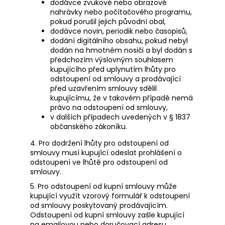
dodávce zvukové nebo obrazové
nahrávky nebo počítačového programu,
pokud porušil jejich původní obal,
dodávce novin, periodik nebo časopisů,
dodání digitálního obsahu, pokud nebyl
dodán na hmotném nosiči a byl dodán s
předchozím výslovným souhlasem
kupujícího před uplynutím lhůty pro
odstoupení od smlouvy a prodávající
před uzavřením smlouvy sdělil
kupujícímu, že v takovém případě nemá
právo na odstoupení od smlouvy,
v dalších případech uvedených v § 1837
občanského zákoníku.
4. Pro dodržení lhůty pro odstoupení od
smlouvy musí kupující odeslat prohlášení o
odstoupení ve lhůtě pro odstoupení od
smlouvy.
5. Pro odstoupení od kupní smlouvy může
kupující využít vzorový formulář k odstoupení
od smlouvy poskytovaný prodávajícím.
Odstoupení od kupní smlouvy zašle kupující
na emailovou nebo doručovací adresu