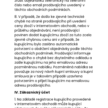
zrušit objednávku telefonicky na telefonní
číslo nebo email prodávajícího uvedený v
těchto obchodních podmínkách.
8. V případě, že došlo ke zjevné technické
chybě na straně prodávajícího při uvedení
ceny zboží v internetovém obchodě, nebo v
průběhu objednávání, není prodávající
povinen dodat kupujícímu zboží za tuto zcela
zjevně chybnou cenu ani v případě, že
kupujícímu bylo zasláno automatické
potvrzení o obdržení objednávky podle těchto
obchodních podmínek. Prodávající informuje
kupujícího o chybě bez zbytečného odkladu a
zašle kupujícímu na jeho emailovou adresu
pozměněnou nabídku. Pozměněná nabídka se
považuje za nový návrh kupní smlouvy a kupní
smlouva je v takovém případě uzavřena
potvrzením o přijetí kupujícím na emailovou
adresu prodávajícího.
IV. Zákaznický účet
1. Na základě registrace kupujícího provedené
v internetovém obchodě může kupující