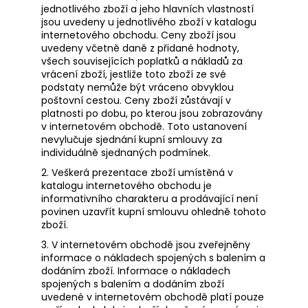
č
jednotlivého zboží a jeho hlavních vlastností
u
jsou uvedeny u jednotlivého zboží v katalogu
j
internetového obchodu. Ceny zboží jsou
e
uvedeny včetně daně z přidané hodnoty,
m
všech souvisejících poplatků a nákladů za
vrácení zboží, jestliže toto zboží ze své
e
podstaty nemůže být vráceno obvyklou
poštovní cestou. Ceny zboží zůstávají v
platnosti po dobu, po kterou jsou zobrazovány
VACQUYERAS
v internetovém obchodě. Toto ustanovení
GRAND
nevylučuje sjednání kupní smlouvy za
VIN
DAUVERGNE/RANVIER
individuálně sjednaných podmínek.
-
2. Veškerá prezentace zboží umístěná v
FRANCOUZSKÉ
katalogu internetového obchodu je
ČERVENÉ
informativního charakteru a prodávající není
SUCHÉ
VÍNO
povinen uzavřít kupní smlouvu ohledně tohoto
zboží.
609
Kč
3. V internetovém obchodě jsou zveřejněny
informace o nákladech spojených s balením a
dodáním zboží. Informace o nákladech
spojených s balením a dodáním zboží
uvedené v internetovém obchodě platí pouze