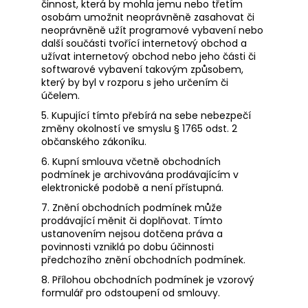
činnost, která by mohla jemu nebo třetím
osobám umožnit neoprávněně zasahovat či
neoprávněně užít programové vybavení nebo
další součásti tvořící internetový obchod a
užívat internetový obchod nebo jeho části či
softwarové vybavení takovým způsobem,
který by byl v rozporu s jeho určením či
účelem.
5. Kupující tímto přebírá na sebe nebezpečí
změny okolností ve smyslu § 1765 odst. 2
občanského zákoníku.
6. Kupní smlouva včetně obchodních
podmínek je archivována prodávajícím v
elektronické podobě a není přístupná.
7. Znění obchodních podmínek může
prodávající měnit či doplňovat. Tímto
ustanovením nejsou dotčena práva a
povinnosti vzniklá po dobu účinnosti
předchozího znění obchodních podmínek.
8. Přílohou obchodních podmínek je vzorový
formulář pro odstoupení od smlouvy.