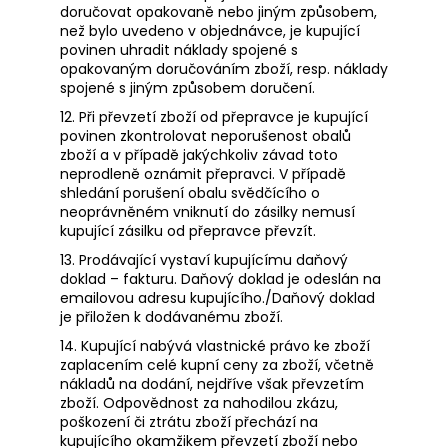
doručovat opakovaně nebo jiným způsobem,
než bylo uvedeno v objednávce, je kupující
povinen uhradit náklady spojené s
opakovaným doručováním zboží, resp. náklady
spojené s jiným způsobem doručení.
12. Při převzetí zboží od přepravce je kupující
povinen zkontrolovat neporušenost obalů
zboží a v případě jakýchkoliv závad toto
neprodleně oznámit přepravci. V případě
shledání porušení obalu svědčícího o
neoprávněném vniknutí do zásilky nemusí
kupující zásilku od přepravce převzít.
13. Prodávající vystaví kupujícímu daňový
doklad – fakturu. Daňový doklad je odeslán na
emailovou adresu kupujícího./Daňový doklad
je přiložen k dodávanému zboží.
14. Kupující nabývá vlastnické právo ke zboží
zaplacením celé kupní ceny za zboží, včetně
nákladů na dodání, nejdříve však převzetím
zboží. Odpovědnost za nahodilou zkázu,
poškození či ztrátu zboží přechází na
kupujícího okamžikem převzetí zboží nebo