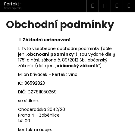
K
Přejít
Perfekt-
Hledat
Náku
M
Přihlášen
na
víno.cz
o
Dovoz a prodej
kvalitních vín
obsah
Zpět
Zpět
košík
š
Obchodní podmínky
í
C
k
o
I.
Základní ustanovení
p
1. Tyto všeobecné obchodní podmínky (dále
jen „
obchodní podmínky
“) jsou vydané dle §
o
1751 a násl. zákona č. 89/2012 Sb., občanský
t
zákoník (dále jen „
občanský zákoník
“)
ř
Milan Křiváček - Perfekt víno
e
IČ: 86592823
b
DIČ: CZ7811050269
u
se sídlem:
j
Choceradská 3042/20
e
Praha 4 - Záběhlice
t
141 00
e
kontaktní údaje:
n