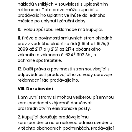
nákladů vzniklých v souvislosti s uplatněním
reklamace. Toto právo může kupující u
prodávajícího uplatnit ve lhůtě do jednoho
měsíce po uplynutí záruční doby.
10. Volbu způsobu reklamace má kupující.
11. Práva a povinnosti smluvních stran ohledně
práv z vadného plnění se řídí § 1914 až 1925, §
2099 až 2117 a § 2161 až 2174 občanského
zákoníku a zákonem č. 634/1992 Sb., o
ochraně spotřebitele.
12. Další práva a povinnosti stran související s
odpovědností prodávajícího za vady upravuje
reklamační řád prodávajícího.
VIII. Doručování
1. Smluvní strany si mohou veškerou písemnou
korespondenci vzájemně doručovat
prostřednictvím elektronické pošty.
2. Kupující doručuje prodávajícímu
korespondenci na emailovou adresu uvedenu
v těchto obchodních podmínkách. Prodávající