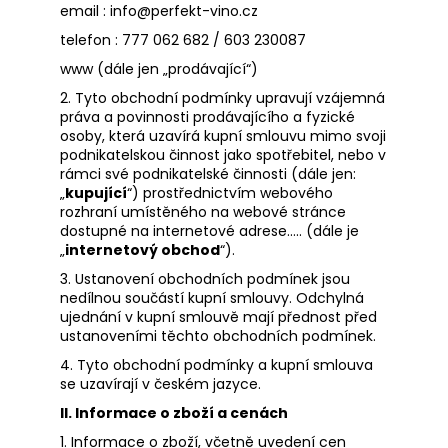
email : info@perfekt-vino.cz
a
telefon : 777 062 682 / 603 230087
j
www (dále jen „prodávající“)
í
t
2. Tyto obchodní podmínky upravují vzájemná
práva a povinnosti prodávajícího a fyzické
?
osoby, která uzavírá kupní smlouvu mimo svoji
podnikatelskou činnost jako spotřebitel, nebo v
rámci své podnikatelské činnosti (dále jen:
„
kupující
“) prostřednictvím webového
rozhraní umístěného na webové stránce
dostupné na internetové adrese….. (dále je
HLEDAT
„
internetový obchod
“).
3. Ustanovení obchodních podmínek jsou
nedílnou součástí kupní smlouvy. Odchylná
D
ujednání v kupní smlouvě mají přednost před
ustanoveními těchto obchodních podmínek.
o
p
4. Tyto obchodní podmínky a kupní smlouva
o
se uzavírají v českém jazyce.
r
II. Informace o zboží a cenách
u
1. Informace o zboží, včetně uvedení cen