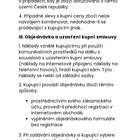
v případech, kdy je zboží doručováno v rámci
území České republiky.
4. Případné slevy s kupní ceny zboží nelze
navzájem kombinovat, nedohodne-li se
prodávající s kupujícím jinak.
III. Objednávka a uzavření kupní smlouvy
1. Náklady vzniklé kupujícímu při použití
komunikačních prostředků na dálku v
souvislosti s uzavřením kupní smlouvy
(náklady na internetové připojení, náklady na
telefonní hovory), hradí kupující sám. Tyto
náklady se neliší od základní sazby.
2. Kupující provádí objednávku zboží těmito
způsoby:
prostřednictvím svého zákaznického
účtu, provedl-li předchozí registraci v
internetovém obchodě,
vyplněním objednávkového formuláře
bez registrace.
3. Při zadávání objednávky si kupující vybere