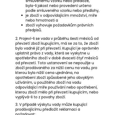
smluvenému vzorku nebo předloze,
byla-li jakost nebo provedení určeno
podle smluveného vzorku nebo předlohy,
je zboží v odpovídajícím množství, míře
nebo hmotnosti a
zboží vyhovuje požadavkům právních
předpisů.
2. Projeví-li se vada v průběhu šesti měsíců od
převzetí zboží kupujícím, má se za to, že zboží
bylo vadné již při převzetí. Kupující je oprávněn
uplatnit právo z vady, která se vyskytne u
spotřebního zboží v době dvaceti čtyř měsíců
od převzetí. Toto ustanovení se nepoužije u
zboží prodávaného za nižší cenu na vadu, pro
kterou byla nižší cena ujednána, na
opotřebení zboží způsobené jeho obvyklým
užíváním, u použitého zboží na vadu
odpovídající míře používání nebo opotřebení,
kterou zboží mělo při převzetí kupujícím, nebo
vyplývá-li to z povahy zboží.
3. V případě výskytu vady může kupující
prodávajícímu předložit reklamaci a
požadovat: