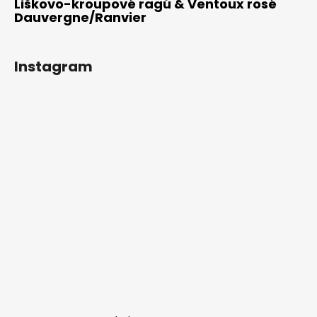
Liškovo-kroupové ragú & Ventoux rosé
Dauvergne/Ranvier
Instagram