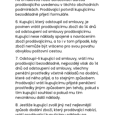
prodávajícího uvedenou v těchto obchodních
podmínkách. Prodávající potvrdí kupujícímu
bezodkladně přijetí formuláře.
6. Kupující, který odstoupil od smlouvy, je
povinen vrátit prodávajícímu zboží do 14 dnů
od odstoupení od smlouvy prodávajícímu.
Kupující nese náklady spojené s navrácením
zboží prodávajícímu, a to i v tom případě, kdy
zboží nemůže být vráceno pro svou povahu
obvyklou poštovní cestou.
7. Odstoupí-li kupující od smlouvy, vrátí mu
prodávající bezodkladně, nejpozději však do 14
dnů od odstoupení od smlouvy, všechny
peněžní prostředky včetně nákladů na dodání,
které od něho přijal, a to stejným způsobem.
Prodávající vrátí kupujícímu přijaté peněžení
prostředky jiným způsobem jen tehdy, pokud s
tím kupující souhlasí a pokud mu tím
nevzniknou další náklady.
8. Jestliže kupující zvolil jiný než nejlevnější
způsob dodání zboží, který prodávající nabízí,
vrátí prodávající kupujícímu náklady na