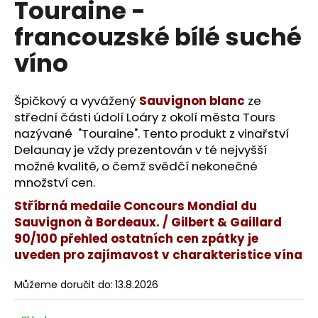
Touraine -
a
francouzské bílé suché
j
í
víno
t
?
Špičkový a vyvážený
Sauvignon blanc
ze
střední části údolí Loáry z okolí města Tours
nazývané "Touraine". Tento produkt z vinařství
Delaunay je vždy prezentován v té nejvyšší
možné kvalitě, o čemž svědčí nekonečné
HLEDAT
množství cen.
Stříbrná medaile Concours Mondial du
Sauvignon à Bordeaux. / Gilbert & Gaillard
D
90/100 přehled ostatních cen zpátky je
o
uveden pro zajímavost v charakteristice vína
p
o
Můžeme doručit do:
13.8.2026
r
u