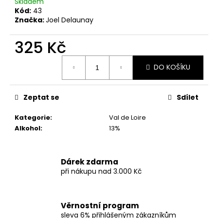
č
Skladem
u
Kód:
43
Značka:
Joel Delaunay
j
e
325 Kč
m
e
Měrná
DO KOŠÍKU
cena:
FINCA
AIGUASALS
Zeptat se
Sdílet
DOSTERRAS
MONTSANT
DO
Kategorie
:
Val de Loire
-
Alkohol
:
13%
ŠPANĚLSKÉ
ČERVENÉ
SUCHÉ
VÍNO
Dárek zdarma
595
při nákupu nad 3.000 Kč
Kč
Původně:
799
Kč
Věrnostní program
sleva 6% přihlášeným zákazníkům