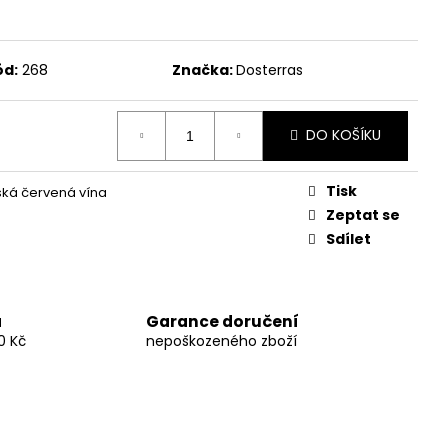
LS DOSTERRAS
 ŠPANĚLSKÉ ČERVENÉ
ód:
268
Značka:
Dosterras
č
DO KOŠÍKU
Tisk
ká červená vína
Zeptat se
Sdílet
a
Garance doručení
0 Kč
nepoškozeného zboží