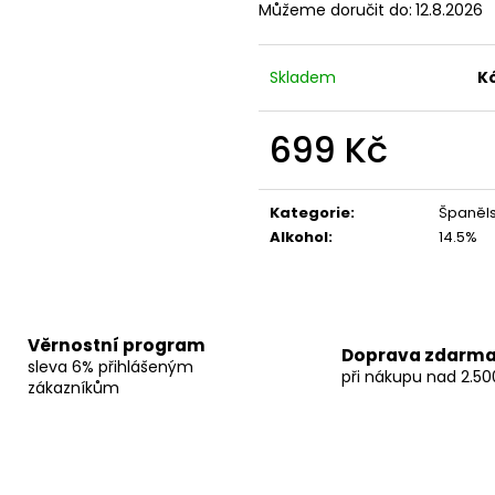
MALBEC CHATEAU DE MUS -
FINCA AIGUASA
Můžeme doručit do:
12.8.2026
FRANCOUZSKÉ ČERVENÉ SUCHÉ VÍNO
MONTSANT DO -
SUCHÉ VÍNO
235 Kč
Původně:
280 Kč
595 Kč
Skladem
K
Původně:
799 K
699 Kč
Měrná
cena:
Kategorie
:
Španěls
Alkohol
:
14.5%
Věrnostní program
Doprava zdarm
sleva 6% přihlášeným
při nákupu nad 2.50
zákazníkům