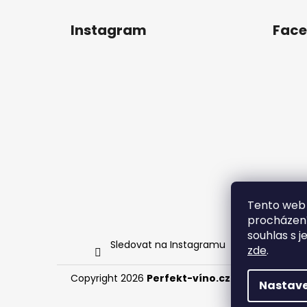
Instagram
Fac
Tento web 
procházení
souhlas s j
Sledovat na Instagramu
zde
.
Copyright 2026
Perfekt-víno.cz
. Všechna práva
Nastave