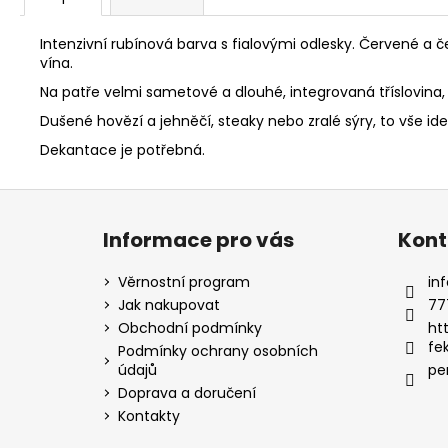
Intenzivní rubínová barva s fialovými odlesky. Červené a 
vína.
Na patře velmi sametové a dlouhé, integrovaná tříslovina, 
Dušené hovězí a jehněčí, steaky nebo zralé sýry, to vše id
Dekantace je potřebná.
Z
á
Informace pro vás
Kont
p
a
Věrnostní program
inf
t
Jak nakupovat
77
í
Obchodní podmínky
ht
fe
Podmínky ochrany osobních
údajů
pe
Doprava a doručení
Kontakty