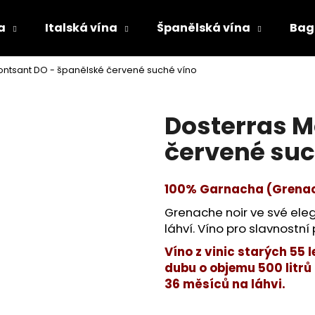
a
Italská vína
Španělská vína
Bag 
ontsant DO - španělské červené suché víno
Co potřebujete najít?
Dosterras M
HLEDAT
červené suc
100% Garnacha (Grena
Doporučujeme
Grenache noir ve své ele
láhví. Víno pro slavnostní p
Víno z vinic starých 55 
dubu o objemu 500 litrů
36 měsíců na láhvi.