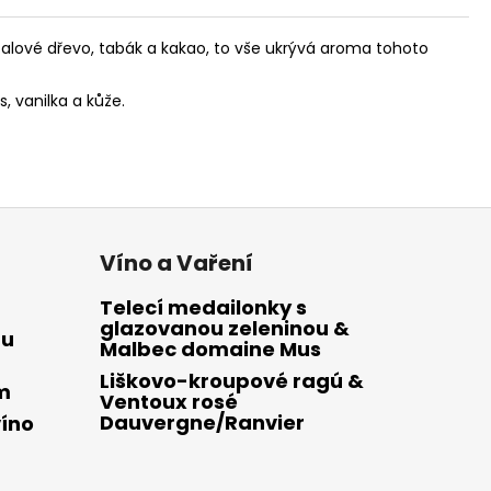
ntalové dřevo, tabák a kakao, to vše ukrývá aroma tohoto
, vanilka a kůže.
Víno a Vaření
Telecí medailonky s
glazovanou zeleninou &
mu
Malbec domaine Mus
Liškovo-kroupové ragú &
em
Ventoux rosé
Dauvergne/Ranvier
víno