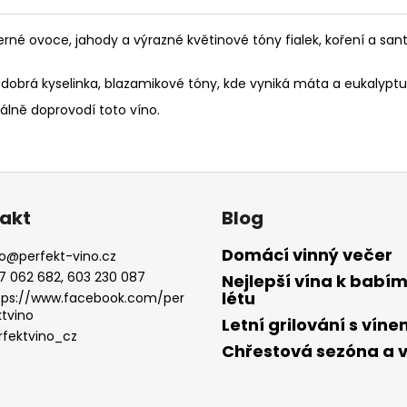
černé ovoce, jahody a výrazné květinové tóny fialek, koření a sa
dobrá kyselinka, blazamikové tóny, kde vyniká máta a eukalyptus
eálně doprovodí toto víno.
akt
Blog
Domácí vinný večer
o
@
perfekt-vino.cz
7 062 682, 603 230 087
Nejlepší vína k babí
létu
tps://www.facebook.com/per
ktvino
Letní grilování s vín
rfektvino_cz
Chřestová sezóna a 