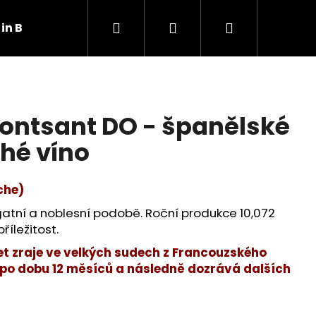
Hledat
Přihlášení
Nákupní
in Box
Další nabídky
Blog
Víno a Va
košík
ontsant DO - španělské
hé víno
che)
gatní a noblesní podobě. Roční produkce 10,072
říležitost.
let zraje ve velkých sudech z Francouzského
 po dobu 12 měsíců a následně dozrává dalších
Následující