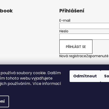
ebook
Přihlášení
E-mail
Heslo
PŘIHLÁSIT SE
Nová registrace
Zapomenuté 
používá soubory cookie. Dalším
Odmítnout
S
m tohoto webu vyjadřujete
ejich používáním.. Více informací
 vyhrazena.
ní