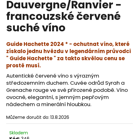
Dauvergne/Ranvier -
a
francouzské červené
j
í
suché víno
t
?
Guide Hachette 2024 * - ochutnat víno, které
získalo jednu hvězdu v legendárním průvodci
" Guide Hachette " za takto skvělou cenu se
prostě musí.
HLEDAT
Autentické červené víno s výrazným
středozemním duchem. Cuvée odrůd Syrah a
Grenache rouge ve své přirozené podobě. Víno
ovocné, elegantní, s jemným pepřovým
D
nádechem a minerální hloubkou.
o
p
Můžeme doručit do:
13.8.2026
o
r
u
Skladem
Kód:
346