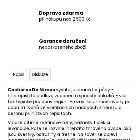
Doprava zdarma
při nákupu nad 2.500 Kč
Garance doručení
nepoškozeného zboží
Popis
Diskuze
Costières De Nîmes
vystihuje charakter půdy -
hlinitopísčité podloží, vápenec a spousty oblázků - vše
tak typické pro daný region. Hrozny jsou macerovány po
dobu tří týdnů ve vinifikačních nádobách z nerezu a
betonu při nízkých teplotách.
V nose cítíme květinové tóny, náznaky fialek či
levandule. Poté se rozvine intenzita tmavého ovoce jako
jsou švestky, ostružiny a třešně. Na závěr se objeví