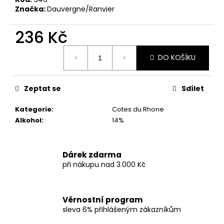
č
Značka:
Dauvergne/Ranvier
u
j
236 Kč
e
m
Měrná
e
DO KOŠÍKU
cena:
FINCA
Zeptat se
Sdílet
AIGUASALS
DOSTERRAS
Kategorie
:
Cotes du Rhone
MONTSANT
DO
Alkohol
:
14%
-
ŠPANĚLSKÉ
ČERVENÉ
SUCHÉ
Dárek zdarma
VÍNO
při nákupu nad 3.000 Kč
595
Kč
Původně:
Věrnostní program
799
Kč
sleva 6% přihlášeným zákazníkům