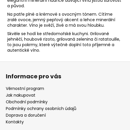
elegantní minerální nuance dávající vínu jistou surovost
a původ.
Na patře plné a krémové s ovocným tónem. Cítíme
zralé ovoce, jemný pepřový akcent a lehce minerální
charakter. Víno je svěží, živé a má svou hloubku.
Skvěle se hodí ke středomořské kuchyni. Grilované
jehněčí, houbové rizoto, grilovaná zelenina či ratatouille,
to jsou pokrmy, které výtečně doplní toto příjemné a
autentické víno.
Z
á
Informace pro vás
p
a
Věrnostní program
t
Jak nakupovat
í
Obchodní podmínky
Podmínky ochrany osobních údajů
Doprava a doručení
Kontakty