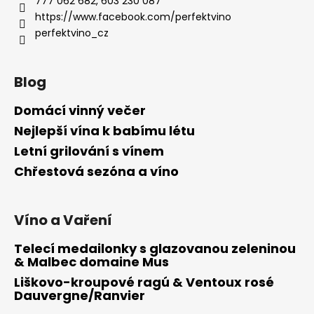
777 062 682, 603 230 087
https://www.facebook.com/perfektvino
perfektvino_cz
Blog
Domácí vinný večer
Nejlepší vína k babímu létu
Letní grilování s vínem
Chřestová sezóna a víno
Víno a Vaření
Telecí medailonky s glazovanou zeleninou
& Malbec domaine Mus
Liškovo-kroupové ragú & Ventoux rosé
Dauvergne/Ranvier