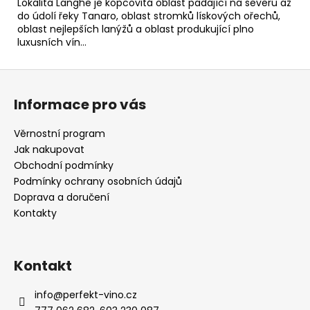
Lokalita Langhe je kopcovitá oblast padající na severu až
do údolí řeky Tanaro, oblast stromků lískových ořechů,
oblast nejlepších lanýžů a oblast produkující plno
luxusních vín...
Z
á
Informace pro vás
p
a
Věrnostní program
t
Jak nakupovat
í
Obchodní podmínky
Podmínky ochrany osobních údajů
Doprava a doručení
Kontakty
Kontakt
info
@
perfekt-vino.cz