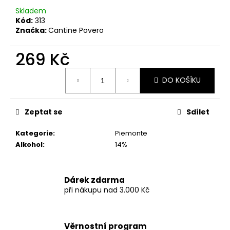
č
Skladem
u
Kód:
313
j
Značka:
Cantine Povero
e
m
269 Kč
e
Měrná
DO KOŠÍKU
cena:
FINCA
AIGUASALS
DOSTERRAS
Zeptat se
Sdílet
MONTSANT
DO
-
Kategorie
:
Piemonte
ŠPANĚLSKÉ
Alkohol
:
14%
ČERVENÉ
SUCHÉ
VÍNO
Dárek zdarma
595
Kč
při nákupu nad 3.000 Kč
Původně:
799
Kč
Věrnostní program