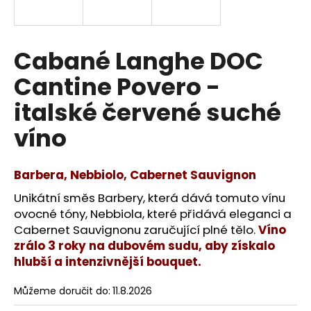
a
j
í
Cabané Langhe DOC
t
Cantine Povero -
?
italské červené suché
víno
HLEDAT
Barbera, Nebbiolo, Cabernet Sauvignon
Unikátní směs Barbery, která dává tomuto vínu
ovocné tóny, Nebbiola, které přidává eleganci a
D
Cabernet Sauvignonu zaručující plné tělo.
Víno
o
zrálo 3 roky na dubovém sudu, aby získalo
p
hlubší a intenzivnější bouquet.
o
r
Můžeme doručit do:
11.8.2026
u