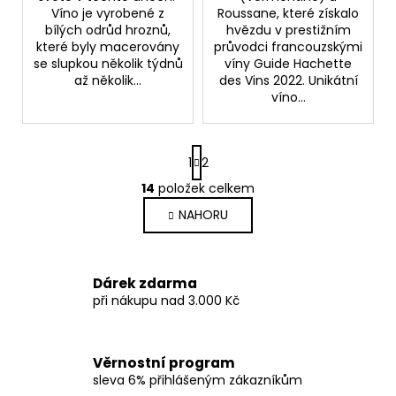
Víno je vyrobené z
Roussane, které získalo
bílých odrůd hroznů,
hvězdu v prestižním
které byly macerovány
průvodci francouzskými
se slupkou několik týdnů
víny Guide Hachette
až několik...
des Vins 2022. Unikátní
víno...
S
1
2
t
r
14
položek celkem
O
á
v
NAHORU
n
l
k
o
á
v
d
Dárek zdarma
á
a
při nákupu nad 3.000 Kč
n
c
í
í
p
Věrnostní program
r
sleva 6% přihlášeným zákazníkům
v