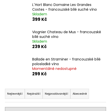
a
L´Hort Blanc Domaine Les Grandes
Costes - francouzské bílé suché víno
j
Skladem
í
399 Kč
t
?
Viognier Chateau de Mus - francouzské
bílé suché víno
Skladem
239 Kč
HLEDAT
Ballade en Straminer - francouzské bílé
polosladké víno
Momentálně nedostupné
299 Kč
D
o
Ř
p
a
Nejlevnější
Nejdražší
Nejprodávanější
Abecedně
o
z
r
u
e