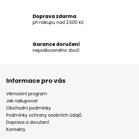
k
y
Doprava zdarma
v
při nákupu nad 2.500 Kč
ý
p
i
Garance doručení
s
nepoškozeného zboží
u
Z
á
Informace pro vás
p
a
Věrnostní program
t
Jak nakupovat
í
Obchodní podmínky
Podmínky ochrany osobních údajů
Doprava a doručení
Kontakty