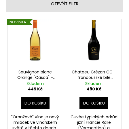
č
n
OTEVŘÍT FILTR
u
í
j
p
e
V
NOVINKA
r
m
ý
e
o
p
d
i
u
MUSARDISES
s
DOMAINE
k
p
LES
t
GRANDES
r
COSTES
ů
o
Sauvignon blanc
Chataeu Grézan CG -
-
Orange "Casca" -
francouzské bílé
FRANCOUZSKÉ
d
francouzské bílé
suché víno
ČERVENÉ
Skladem
Skladem
u
SUCHÉ
suché víno
445 Kč
490 Kč
VÍNO
k
455
t
DO KOŠÍKU
DO KOŠÍKU
Kč
ů
"Oranžové" víno je nový
Cuvée typických odrůd
miláček ve vinařském
jižní Francie Rolle
světě v těchto dnech.
(Vermentino) a